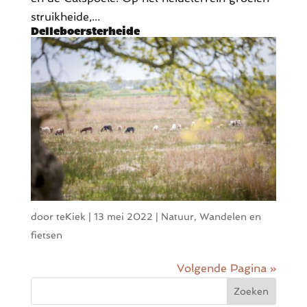
struikheide,...
Delleboersterheide
door
teKiek
|
13 mei 2022
|
Natuur
,
Wandelen en
fietsen
Volgende Pagina »
Zoeken