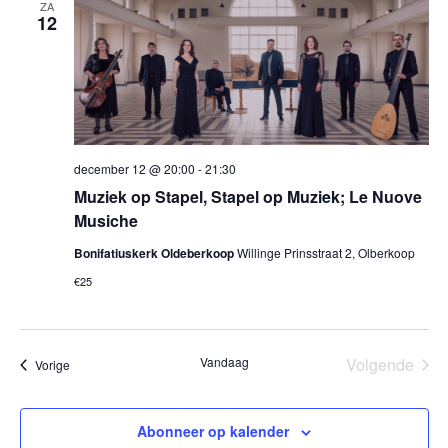
ZA
12
december 12 @ 20:00
-
21:30
Muziek op Stapel, Stapel op Muziek; Le Nuove
Musiche
Bonifatiuskerk Oldeberkoop
Willinge Prinsstraat 2, Olberkoop
€25
Vandaag
Volgende
Evenementen
Vorige
Eveneme
Abonneer op kalender