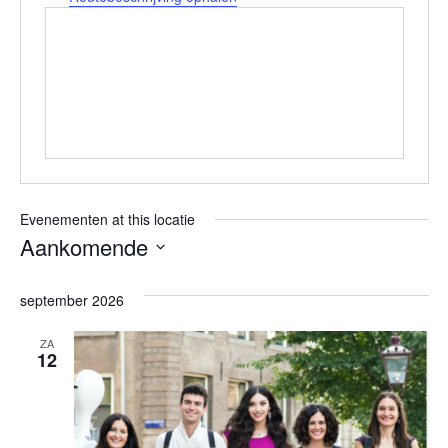
Evenementen at this locatie
Aankomende
Selecteer
september 2026
een
datum.
ZA
12