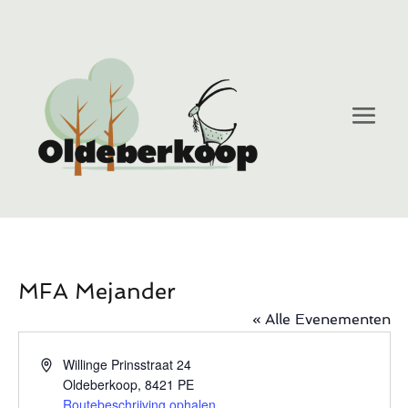
MFA Mejander
« Alle Evenementen
Adres
Willinge Prinsstraat 24
Oldeberkoop
,
8421 PE
Routebeschrijving ophalen