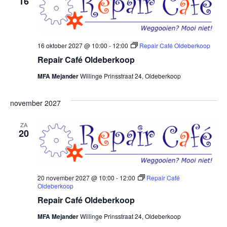
16
16 oktober 2027 @ 10:00
-
12:00
Repair Café Oldeberkoop
Repair Café Oldeberkoop
MFA Mejander
Willinge Prinsstraat 24, Oldeberkoop
november 2027
ZA
20
20 november 2027 @ 10:00
-
12:00
Repair Café
Oldeberkoop
Repair Café Oldeberkoop
MFA Mejander
Willinge Prinsstraat 24, Oldeberkoop