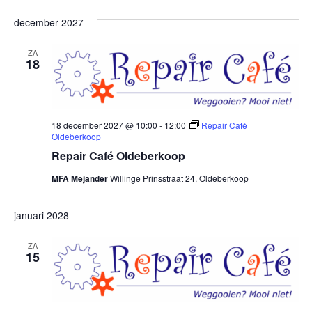
december 2027
ZA
18
18 december 2027 @ 10:00
-
12:00
Repair Café
Oldeberkoop
Repair Café Oldeberkoop
MFA Mejander
Willinge Prinsstraat 24, Oldeberkoop
januari 2028
ZA
15