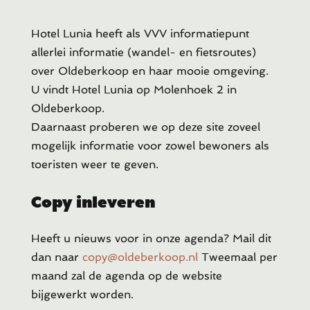
Hotel Lunia heeft als VVV informatiepunt
allerlei informatie (wandel- en fietsroutes)
over Oldeberkoop en haar mooie omgeving.
U vindt Hotel Lunia op Molenhoek 2 in
Oldeberkoop.
Daarnaast proberen we op deze site zoveel
mogelijk informatie voor zowel bewoners als
toeristen weer te geven.
Copy inleveren
Heeft u
nieuws voor in onze agenda? Mail dit
dan naar
copy@oldeberkoop.nl
Tweemaal per
maand zal de agenda op de website
bijgewerkt worden.