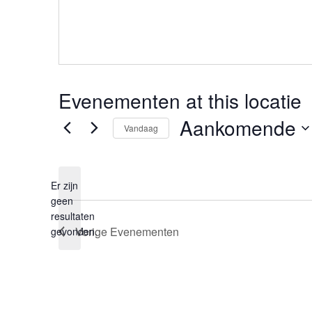
Evenementen at this locatie
Aankomende
Vandaag
Selecteer
een
Er zijn
datum.
geen
Bericht
resultaten
Vorige
Evenementen
gevonden.