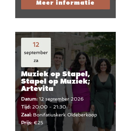
Meer informatie
12
september
za
Muziek op Stapel,
Stapel op Muziek;
Artevita
Datum:
12 september 2026
Tijd:
20:00 - 21:30
Zaal:
Bonifatiuskerk Oldeberkoop
Prijs:
€25