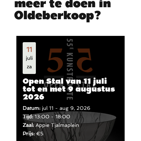
meer te doen in
Oldeberkoop?
11
juli
za
Open Stal van 11 juli
tot en met 9 augustus
2026
Datum:
jul 11 - aug 9, 2026
Tijd:
13:00 - 18:00
Zaal:
Appie Tjalmaplein
Prijs:
€5