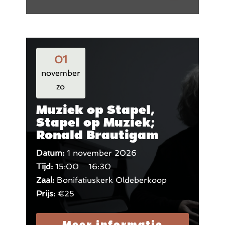
01
november
zo
Muziek op Stapel,
Stapel op Muziek;
Ronald Brautigam
Datum:
1 november 2026
Tijd:
15:00 - 16:30
Zaal:
Bonifatiuskerk Oldeberkoop
Prijs:
€25
Meer informatie