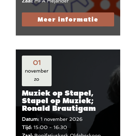
Zaal:
MFA Mejander
Meer informatie
01
november
zo
Muziek op Stapel,
Stapel op Muziek;
Ronald Brautigam
Datum:
1 november 2026
Tijd:
15:00 - 16:30
Zaal:
Bonifatiuskerk Oldeberkoop