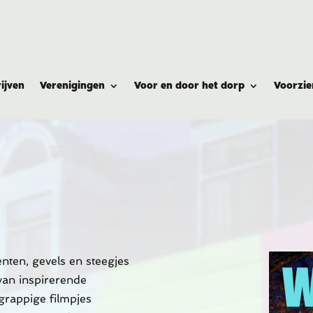
ijven
Verenigingen
Voor en door het dorp
Voorzie
ten, gevels en steegjes
van inspirerende
 grappige filmpjes