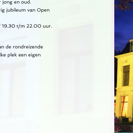
r jong en oud.
rig jubileum van Open
f 19.30 t/m 22.00 uur.
an de rondreizende
lke plek een eigen
6