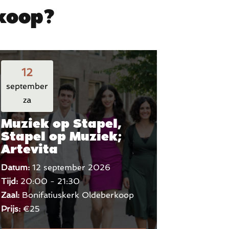
rkoop?
12
september
za
Muziek op Stapel,
Stapel op Muziek;
Artevita
Datum:
12 september 2026
Tijd:
20:00 - 21:30
Zaal:
Bonifatiuskerk Oldeberkoop
Prijs:
€25