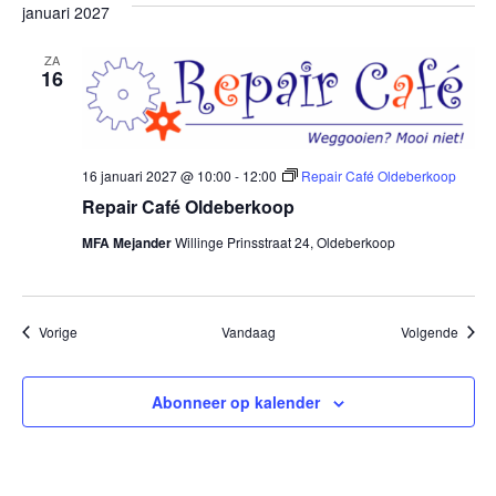
januari 2027
ZA
16
16 januari 2027 @ 10:00
-
12:00
Repair Café Oldeberkoop
Repair Café Oldeberkoop
MFA Mejander
Willinge Prinsstraat 24, Oldeberkoop
Evenementen
Evene
Vorige
Vandaag
Volgende
Abonneer op kalender