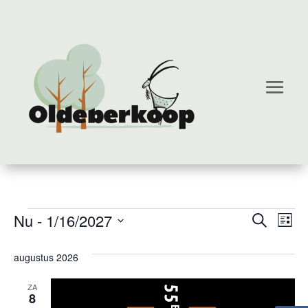
Evenementen
Eve
E
Nu
 - 
1/16/2027
Zoeken
Lijst
w
Zoe
Selecteer
augustus 2026
n
een
en
datum.
ZA
wee
8