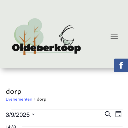
dorp
Evenementen
dorp
Evenementen
Eve
E
3/9/2025
Zoeken
Dag
w
in
Zoe
Selecteer
14:30