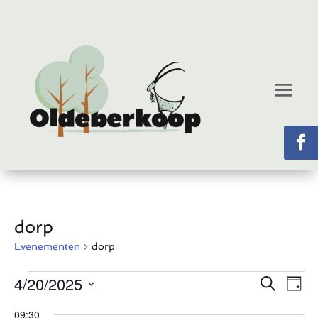
dorp
Evenementen
dorp
Evenementen
Eve
E
4/20/2025
Zoeken
Dag
w
in
Zoe
Selecteer
09:30