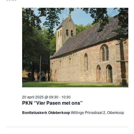
n
een
20
en
datum.
april
wee
2025
navi
20 april 2025 @ 09:30
-
10:30
PKN “Vier Pasen met ons”
Bonifatiuskerk Oldeberkoop
Willinge Prinsstraat 2, Olberkoop