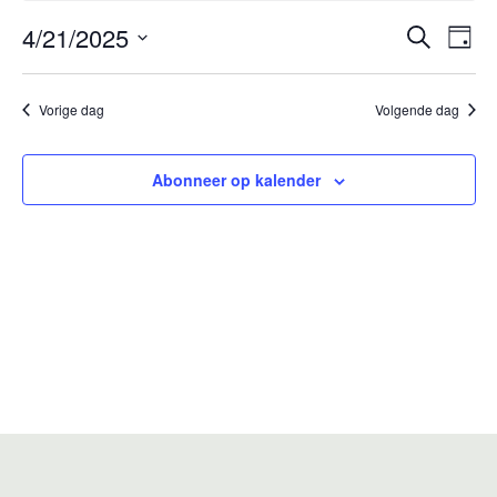
21
Eve
E
4/21/2025
Zoeken
Dag
april
w
Zoe
Selecteer
n
een
2025
Vorige dag
Volgende dag
en
datum.
wee
Abonneer op kalender
navi