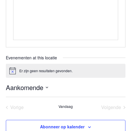
Evenementen at this locatie
Er zijn geen resultaten gevonden.
Bericht
Aankomende
Selecteer
een
Vorige
Vandaag
Volgende
datum.
Evenementen
Eveneme
Abonneer op kalender