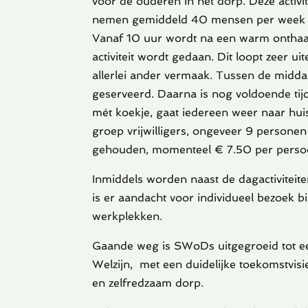
voor de ouderen in het dorp. Deze activi
nemen gemiddeld 40 mensen per week dee
Vanaf 10 uur wordt na een warm onthaa
activiteit wordt gedaan. Dit loopt zeer ui
allerlei ander vermaak. Tussen de midd
geserveerd. Daarna is nog voldoende tijd 
mét koekje, gaat iedereen weer naar hui
groep vrijwilligers, ongeveer 9 persone
gehouden, momenteel € 7.50 per pers
Inmiddels worden naast de dagactiviteite
is er aandacht voor individueel bezoek bi
werkplekken.
Gaande weg is SWoDs uitgegroeid tot ee
Welzijn, met een duidelijke toekomstvis
en zelfredzaam dorp.