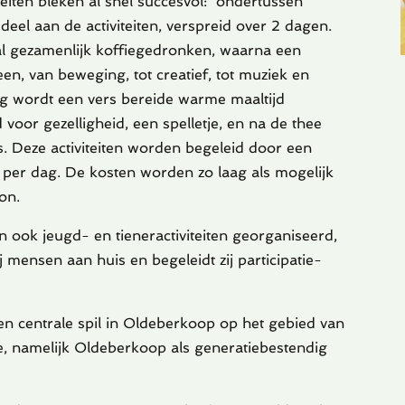
teiten bleken al snel succesvol: ondertussen
l aan de activiteiten, verspreid over 2 dagen.
l gezamenlijk koffiegedronken, waarna een
teen, van beweging, tot creatief, tot muziek en
ag wordt een vers bereide warme maaltijd
voor gezelligheid, een spelletje, en na de thee
s. Deze activiteiten worden begeleid door een
n per dag. De kosten worden zo laag als mogelijk
oon.
n ook jeugd- en tieneractiviteiten georganiseerd,
j mensen aan huis en begeleidt zij participatie-
n centrale spil in Oldeberkoop op het gebied van
ie, namelijk Oldeberkoop als generatiebestendig