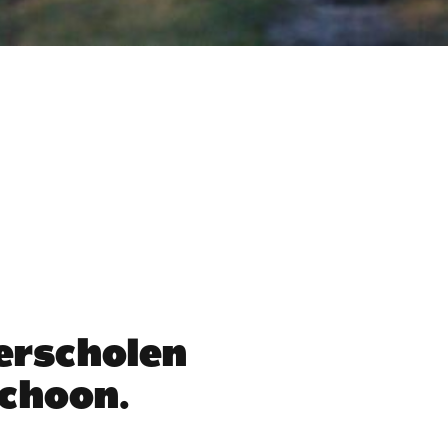
erscholen
choon.