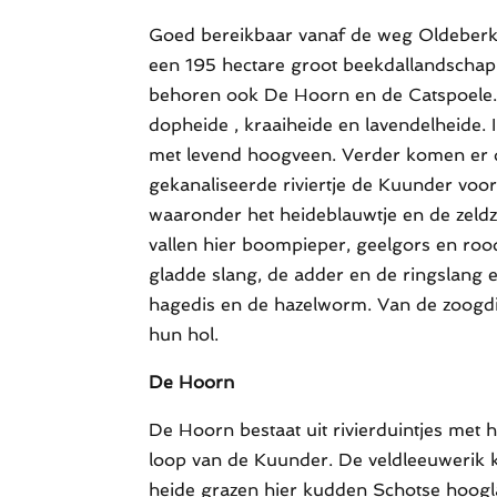
Goed bereikbaar vanaf de weg Oldeberk
een 195 hectare groot beekdallandschap 
behoren ook De Hoorn en de Catspoele. 
dopheide , kraaiheide en lavendelheide.
met levend hoogveen. Verder komen er 
gekanaliseerde riviertje de Kuunder voor. 
waaronder het heideblauwtje en de zeld
vallen hier boompieper, geelgors en rood
gladde slang, de adder en de ringslang
hagedis en de hazelworm. Van de zoogdi
hun hol.
De Hoorn
De Hoorn bestaat uit rivierduintjes met 
loop van de Kuunder. De veldleeuwerik ko
heide grazen hier kudden Schotse hoog