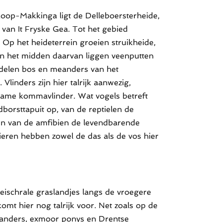
oop-Makkinga ligt de Delleboersterheide,
van It Fryske Gea. Tot het gebied
Op het heideterrein groeien struikheide,
 In het midden daarvan liggen veenputten
delen bos en meanders van het
Vlinders zijn hier talrijk aanwezig,
zame kommavlinder. Wat vogels betreft
borsttapuit op, van de reptielen de
 en van de amfibien de levendbarende
eren hebben zowel de das als de vos hier
heischrale graslandjes langs de vroegere
mt hier nog talrijk voor. Net zoals op de
landers, exmoor ponys en Drentse