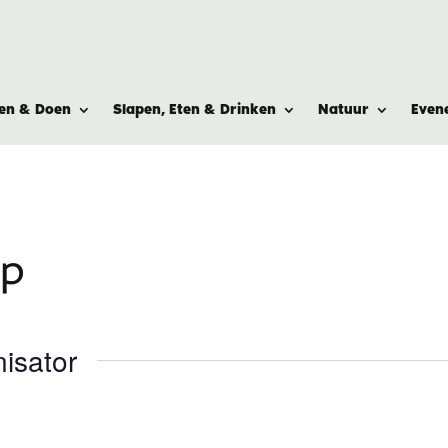
ien & Doen
Slapen, Eten & Drinken
Natuur
Even
op
isator