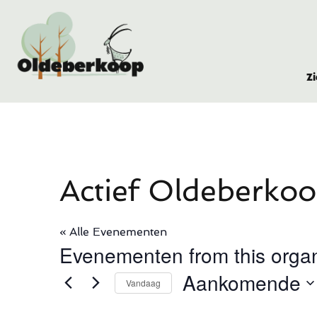
Z
Actief Oldeberko
« Alle Evenementen
Evenementen from this organ
Aankomende
Vandaag
Selecteer