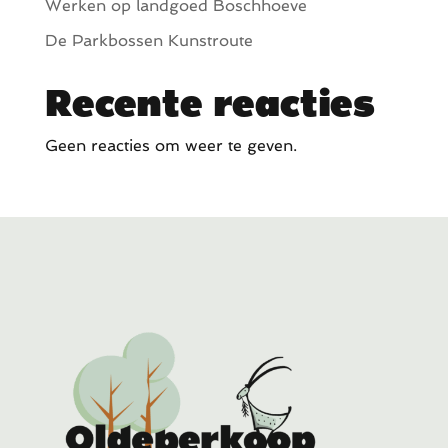
Werken op landgoed Boschhoeve
a
De Parkbossen Kunstroute
t
i
Recente reacties
e
Geen reacties om weer te geven.