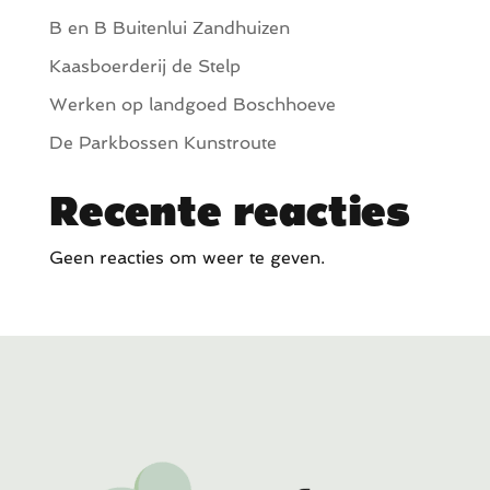
v
B en B Buitenlui Zandhuizen
i
Kaasboerderij de Stelp
g
Werken op landgoed Boschhoeve
a
De Parkbossen Kunstroute
t
i
Recente reacties
e
Geen reacties om weer te geven.