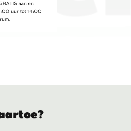
u GRATIS aan en
1:00 uur tot 14:00
trum.
aartoe?