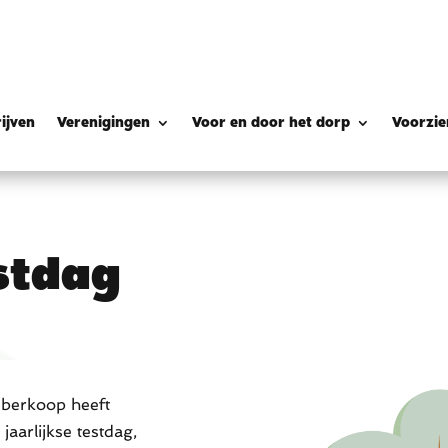
ijven
Verenigingen
Voor en door het dorp
Voorzie
estdag
eberkoop heeft
jaarlijkse testdag,