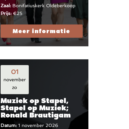
Zaal:
Bonifatiuskerk Oldeberkoop
Prijs:
€25
Meer informatie
01
november
zo
Muziek op Stapel,
Stapel op Muziek;
Ronald Brautigam
Datum:
1 november 2026