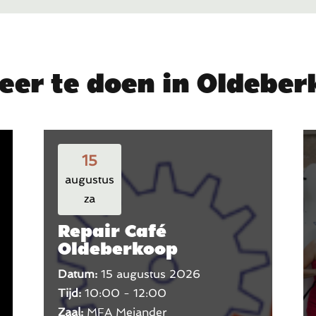
eer te doen in Oldebe
15
augustus
za
Repair Café
Oldeberkoop
Datum:
15 augustus 2026
Tijd:
10:00 - 12:00
Zaal:
MFA Mejander