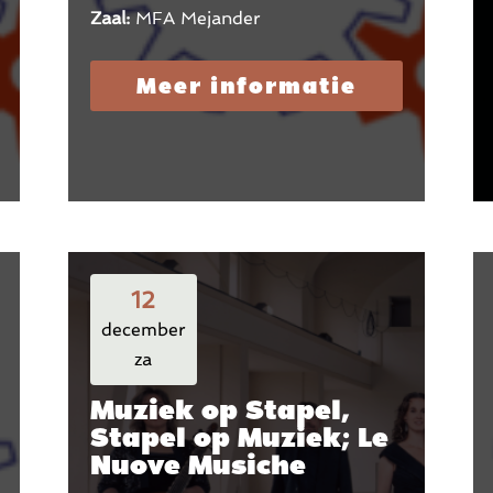
Zaal:
MFA Mejander
Meer informatie
12
december
za
Muziek op Stapel,
Stapel op Muziek; Le
Nuove Musiche