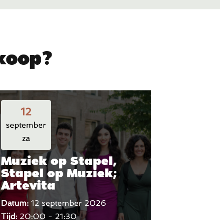
rkoop?
12
september
za
Muziek op Stapel,
Stapel op Muziek;
Artevita
Datum:
12 september 2026
Tijd:
20:00 - 21:30