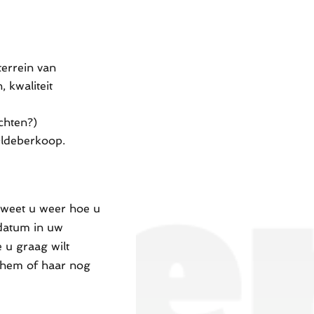
terrein van
 kwaliteit
achten?)
 Oldeberkoop.
 weet u weer hoe u
 datum in uw
 u graag wilt
 hem of haar nog