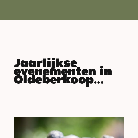
Jaarlijkse
evenementen in
Oldeberkoop...