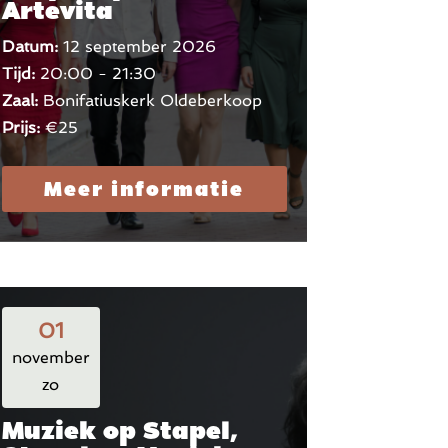
Artevita
Datum:
12 september 2026
Tijd:
20:00 - 21:30
Zaal:
Bonifatiuskerk Oldeberkoop
Prijs:
€25
Meer informatie
01
november
zo
Muziek op Stapel,