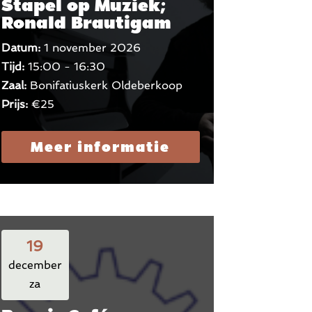
Stapel op Muziek;
Ronald Brautigam
Datum:
1 november 2026
Tijd:
15:00 - 16:30
Zaal:
Bonifatiuskerk Oldeberkoop
Prijs:
€25
Meer informatie
19
december
za