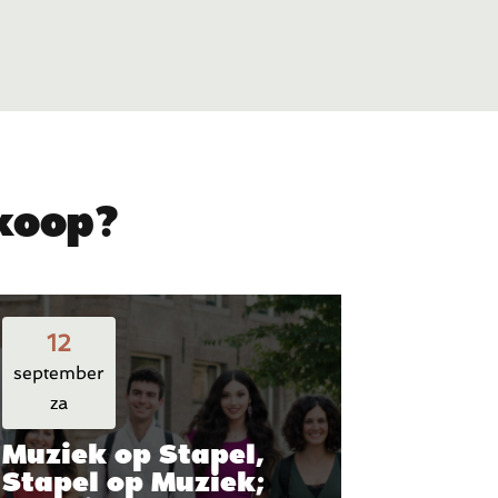
rkoop?
12
september
za
Muziek op Stapel,
Stapel op Muziek;