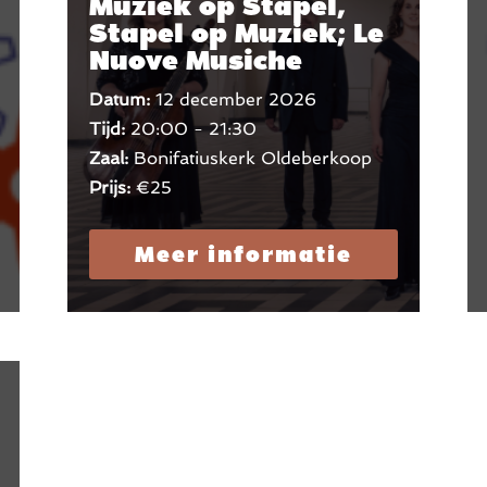
Muziek op Stapel,
Stapel op Muziek; Le
Nuove Musiche
Datum:
12 december 2026
Tijd:
20:00 - 21:30
Zaal:
Bonifatiuskerk Oldeberkoop
Prijs:
€25
Meer informatie