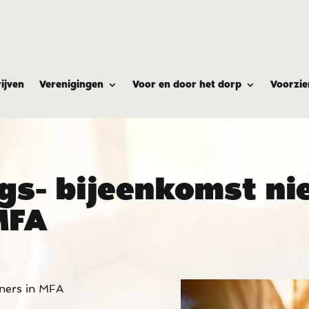
ijven
Verenigingen
Voor en door het dorp
Voorzie
gs- bijeenkomst ni
MFA
ners in MFA