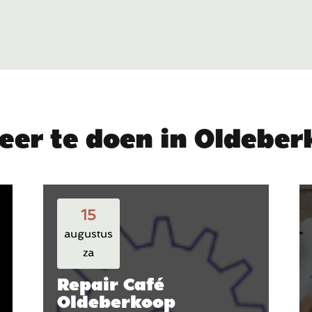
eer te doen in Oldebe
15
augustus
za
Repair Café
Oldeberkoop