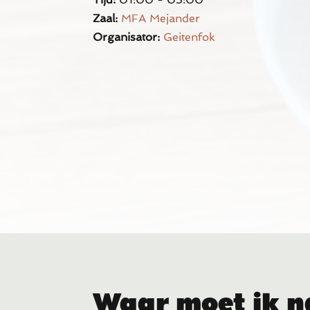
Zaal:
MFA Mejander
Organisator:
Geitenfok
Waar moet ik n