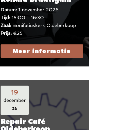
Datum:
1 november 2026
Tijd:
15:00 - 16:30
Zaal:
Bonifatiuskerk Oldeberkoop
Prijs:
€25
Meer informatie
19
december
za
Repair Café
Oldeberkoop