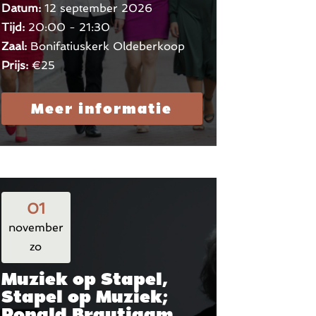
Datum:
12 september 2026
Tijd:
20:00 - 21:30
Zaal:
Bonifatiuskerk Oldeberkoop
Prijs:
€25
Meer informatie
01
november
zo
Muziek op Stapel,
Stapel op Muziek;
Ronald Brautigam