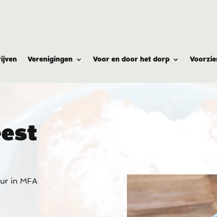
ijven
Verenigingen
Voor en door het dorp
Voorzie
est
uur in MFA