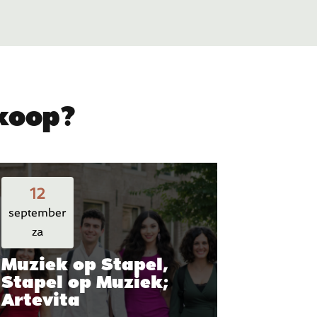
rkoop?
12
september
za
Muziek op Stapel,
Stapel op Muziek;
Artevita