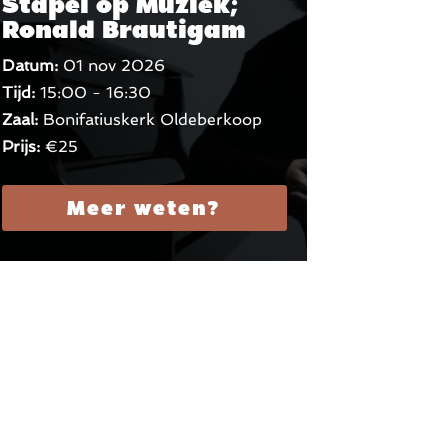
Stapel op Muziek;
Ronald Brautigam
Datum:
01 nov 2026
Tijd:
15:00 - 16:30
Zaal:
Bonifatiuskerk Oldeberkoop
Prijs:
€25
Meer weten?