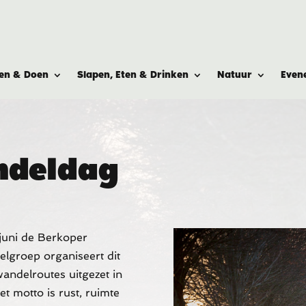
ien & Doen
Slapen, Eten & Drinken
Natuur
Even
ndeldag
 juni de Berkoper
lgroep organiseert dit
andelroutes uitgezet in
 motto is rust, ruimte