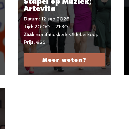
Stapel op Muziek;
Artevita
Datum:
12 sep 2026
Tijd:
20:00 - 21:30
Zaal:
Bonifatiuskerk Oldeberkoop
Prijs:
€25
Meer weten?