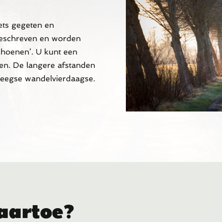
ets gegeten en
beschreven en worden
choenen’. U kunt een
pen. De langere afstanden
meegse wandelvierdaagse.
aartoe?