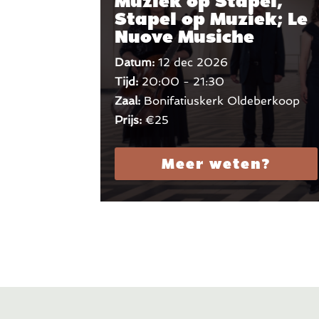
Muziek op Stapel,
Stapel op Muziek; Le
Nuove Musiche
Datum:
12 dec 2026
Tijd:
20:00 - 21:30
Zaal:
Bonifatiuskerk Oldeberkoop
Prijs:
€25
Meer weten?