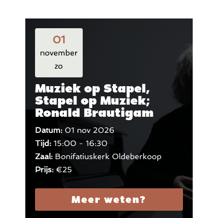
01
november
zo
Muziek op Stapel,
Stapel op Muziek;
Ronald Brautigam
Datum:
01 nov 2026
Tijd:
15:00 - 16:30
Zaal:
Bonifatiuskerk Oldeberkoop
Prijs:
€25
Meer weten?