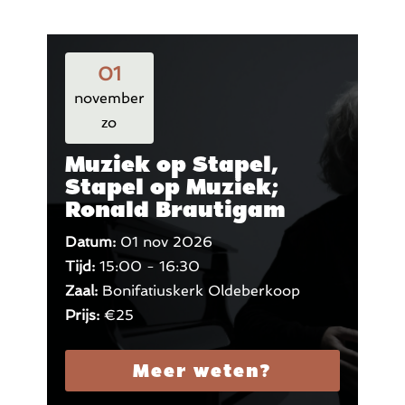
01
november
zo
Muziek op Stapel,
Stapel op Muziek;
Ronald Brautigam
Datum:
01 nov 2026
Tijd:
15:00 - 16:30
Zaal:
Bonifatiuskerk Oldeberkoop
Prijs:
€25
Meer weten?