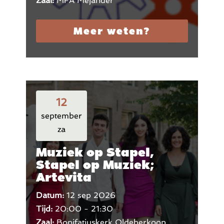
Zaal:
MFA Mejander
Meer weten?
12
september
za
Muziek op Stapel,
Stapel op Muziek;
Artevita
Datum:
12 sep 2026
Tijd:
20:00 - 21:30
Zaal:
Bonifatiuskerk Oldeberkoop