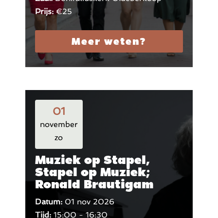
Prijs:
€25
Meer weten?
01
november
zo
Muziek op Stapel,
Stapel op Muziek;
Ronald Brautigam
Datum:
01 nov 2026
Tijd:
15:00 - 16:30