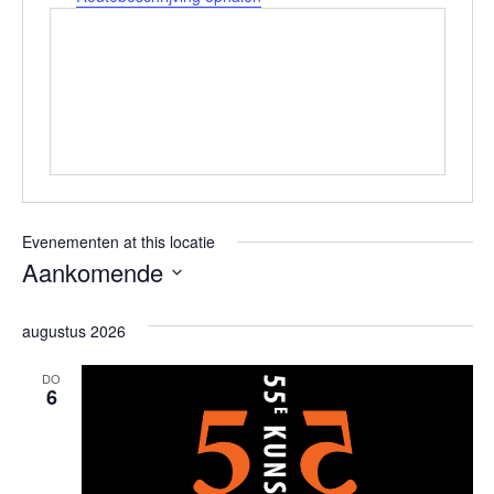
Evenementen at this locatie
Aankomende
Selecteer
augustus 2026
een
datum.
DO
6