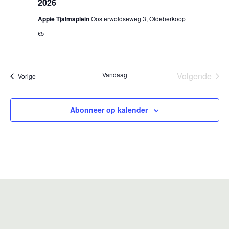
2026
Appie Tjalmaplein
Oosterwoldseweg 3, Oldeberkoop
€5
Vandaag
Volgende
Evenementen
Vorige
Eveneme
Abonneer op kalender