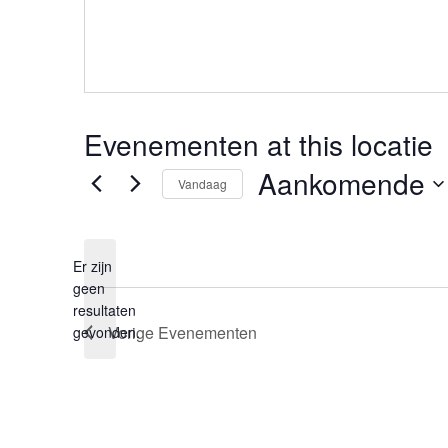
Evenementen at this locatie
Aankomende
Vandaag
Selecteer
een
Er zijn
datum.
geen
Bericht
resultaten
Vorige
Evenementen
gevonden.