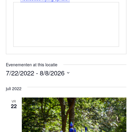
Evenementen at this locatie
7/22/2022
 - 
8/8/2026
Selecteer
juli 2022
een
datum.
VR
22